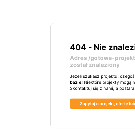
404 - Nie znalez
Adres
/gotowe-proje
został znaleziony
Jeżeli szukasz projektu, czegoś
bazie!
Niektóre projekty mogą m
Skontaktuj się z nami, a postar
Zapytaj o projekt, ofertę l