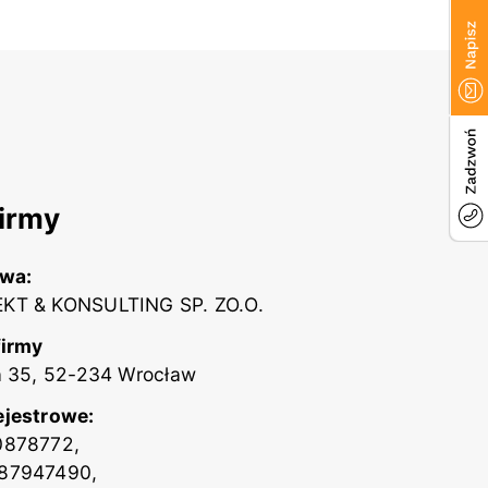
irmy
zwa:
KT & KONSULTING SP. ZO.O.
firmy
a 35, 52-234 Wrocław
ejestrowe:
0878772,
87947490,