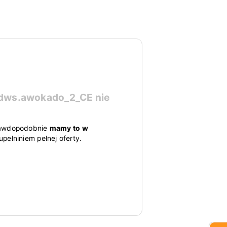
-dws.awokado_2_CE
nie
 prawdopodobnie
mamy to w
pełniniem pełnej oferty.