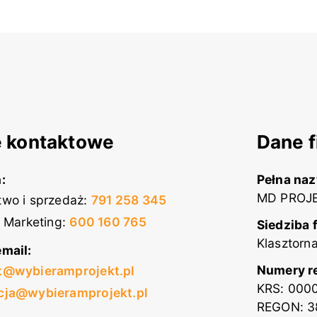
 kontaktowe
Dane f
:
Pełna na
MD PROJE
wo i sprzedaż
:
791 258 345
i Marketing
:
600 160 765
Siedziba 
Klasztorn
mail:
Numery r
t@wybieramprojekt.pl
KRS: 000
cja@wybieramprojekt.pl
REGON: 3