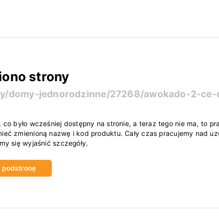
iono strony
kty/domy-jednorodzinne/27268/awokado-2-ce
, co było wcześniej dostępny na stronie, a teraz tego nie ma, to
ieć zmienioną nazwę i kod produktu. Cały czas pracujemy nad uzu
amy się wyjaśnić szczegóły.
ub podstronę