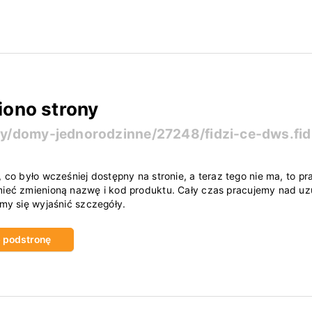
iono strony
ty/domy-jednorodzinne/27248/fidzi-ce-dws.fid
, co było wcześniej dostępny na stronie, a teraz tego nie ma, to
ieć zmienioną nazwę i kod produktu. Cały czas pracujemy nad uzu
amy się wyjaśnić szczegóły.
ub podstronę