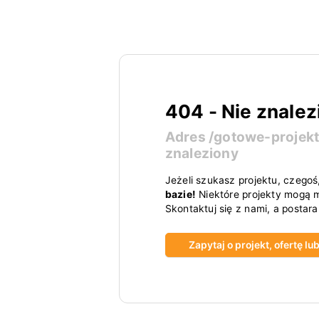
404 - Nie znalez
Adres
/gotowe-projek
znaleziony
Jeżeli szukasz projektu, czegoś
bazie!
Niektóre projekty mogą m
Skontaktuj się z nami, a postar
Zapytaj o projekt, ofertę l