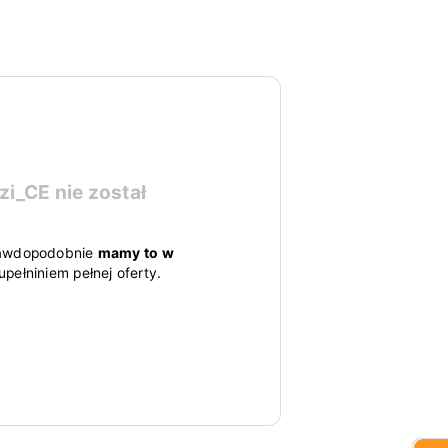
zi_CE
nie został
 prawdopodobnie
mamy to w
pełniniem pełnej oferty.