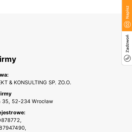
irmy
zwa:
KT & KONSULTING SP. ZO.O.
firmy
a 35, 52-234 Wrocław
ejestrowe:
0878772,
87947490,