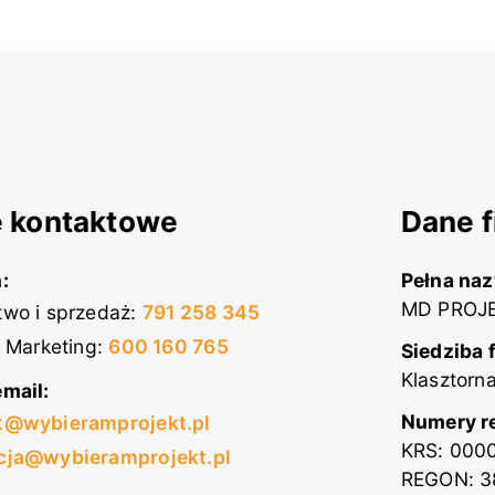
 kontaktowe
Dane f
:
Pełna na
MD PROJE
wo i sprzedaż
:
791 258 345
i Marketing
:
600 160 765
Siedziba 
Klasztorn
mail:
Numery r
t@wybieramprojekt.pl
KRS: 000
cja@wybieramprojekt.pl
REGON: 3