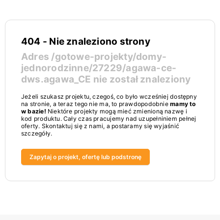
404 - Nie znaleziono strony
Adres
/gotowe-projekty/domy-
jednorodzinne/27229/agawa-ce-
dws.agawa_CE
nie został znaleziony
Jeżeli szukasz projektu, czegoś, co było wcześniej dostępny
na stronie, a teraz tego nie ma, to prawdopodobnie
mamy to
w bazie!
Niektóre projekty mogą mieć zmienioną nazwę i
kod produktu. Cały czas pracujemy nad uzupełniniem pełnej
oferty. Skontaktuj się z nami, a postaramy się wyjaśnić
szczegóły.
Zapytaj o projekt, ofertę lub podstronę