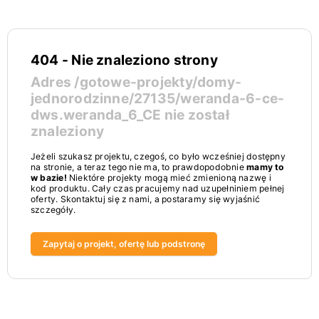
404 - Nie znaleziono strony
Adres
/gotowe-projekty/domy-
jednorodzinne/27135/weranda-6-ce-
dws.weranda_6_CE
nie został
znaleziony
Jeżeli szukasz projektu, czegoś, co było wcześniej dostępny
na stronie, a teraz tego nie ma, to prawdopodobnie
mamy to
w bazie!
Niektóre projekty mogą mieć zmienioną nazwę i
kod produktu. Cały czas pracujemy nad uzupełniniem pełnej
oferty. Skontaktuj się z nami, a postaramy się wyjaśnić
szczegóły.
Zapytaj o projekt, ofertę lub podstronę