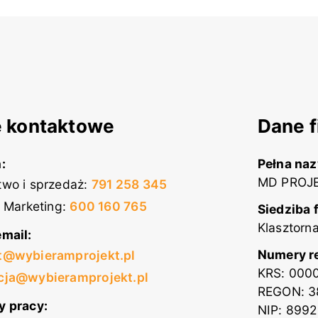
 kontaktowe
Dane f
:
Pełna na
MD PROJE
wo i sprzedaż
:
791 258 345
i Marketing
:
600 160 765
Siedziba 
Klasztorn
mail:
Numery r
t@wybieramprojekt.pl
KRS: 000
cja@wybieramprojekt.pl
REGON: 3
y pracy:
NIP: 899