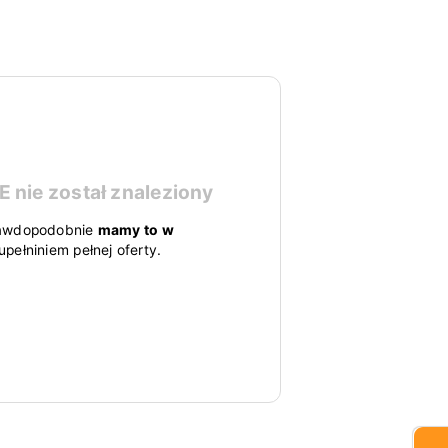
CE
nie został znaleziony
 prawdopodobnie
mamy to w
pełniniem pełnej oferty.