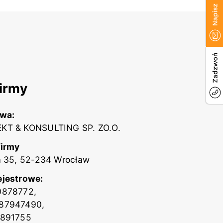
irmy
zwa:
KT & KONSULTING SP. ZO.O.
firmy
a 35, 52-234 Wrocław
ejestrowe:
0878772,
87947490,
2891755