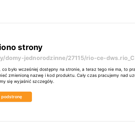
iono strony
ty/domy-jednorodzinne/27115/rio-ce-dws.rio_
, co było wcześniej dostępny na stronie, a teraz tego nie ma, to
ieć zmienioną nazwę i kod produktu. Cały czas pracujemy nad uzu
amy się wyjaśnić szczegóły.
ub podstronę