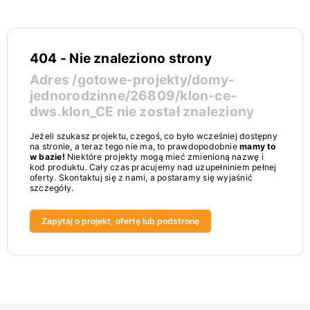
404 - Nie znaleziono strony
Adres
/gotowe-projekty/domy-
jednorodzinne/26809/klon-ce-
dws.klon_CE
nie został znaleziony
Jeżeli szukasz projektu, czegoś, co było wcześniej dostępny
na stronie, a teraz tego nie ma, to prawdopodobnie
mamy to
w bazie!
Niektóre projekty mogą mieć zmienioną nazwę i
kod produktu. Cały czas pracujemy nad uzupełniniem pełnej
oferty. Skontaktuj się z nami, a postaramy się wyjaśnić
szczegóły.
Zapytaj o projekt, ofertę lub podstronę