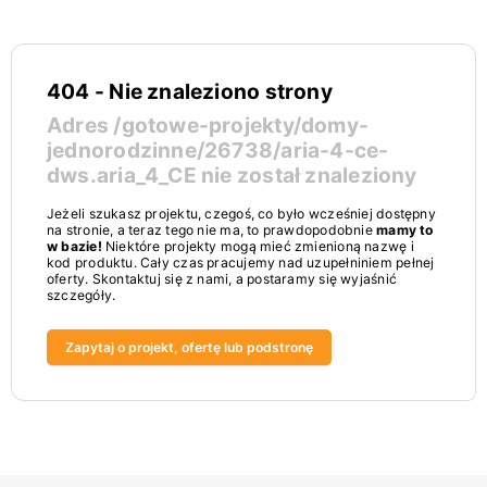
404 - Nie znaleziono strony
Adres
/gotowe-projekty/domy-
jednorodzinne/26738/aria-4-ce-
dws.aria_4_CE
nie został znaleziony
Jeżeli szukasz projektu, czegoś, co było wcześniej dostępny
na stronie, a teraz tego nie ma, to prawdopodobnie
mamy to
w bazie!
Niektóre projekty mogą mieć zmienioną nazwę i
kod produktu. Cały czas pracujemy nad uzupełniniem pełnej
oferty. Skontaktuj się z nami, a postaramy się wyjaśnić
szczegóły.
Zapytaj o projekt, ofertę lub podstronę