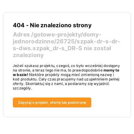
404 - Nie znaleziono strony
Adres
/gotowe-projekty/domy-
jednorodzinne/26725/szpak-dr-s-dr-
s-dws.szpak_dr-s_DR-S
nie został
znaleziony
Jeżeli szukasz projektu, czegoś, co było wcześniej dostępny
na stronie, a teraz tego nie ma, to prawdopodobnie
mamy to
w bazie!
Niektóre projekty mogą mieć zmienioną nazwę i
kod produktu. Cały czas pracujemy nad uzupełniniem pełnej
oferty. Skontaktuj się z nami, a postaramy się wyjaśnić
szczegóły.
Zapytaj o projekt, ofertę lub podstronę