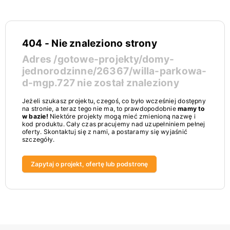
404 - Nie znaleziono strony
Adres
/gotowe-projekty/domy-
jednorodzinne/26367/willa-parkowa-
d-mgp.727
nie został znaleziony
Jeżeli szukasz projektu, czegoś, co było wcześniej dostępny
na stronie, a teraz tego nie ma, to prawdopodobnie
mamy to
w bazie!
Niektóre projekty mogą mieć zmienioną nazwę i
kod produktu. Cały czas pracujemy nad uzupełniniem pełnej
oferty. Skontaktuj się z nami, a postaramy się wyjaśnić
szczegóły.
Zapytaj o projekt, ofertę lub podstronę