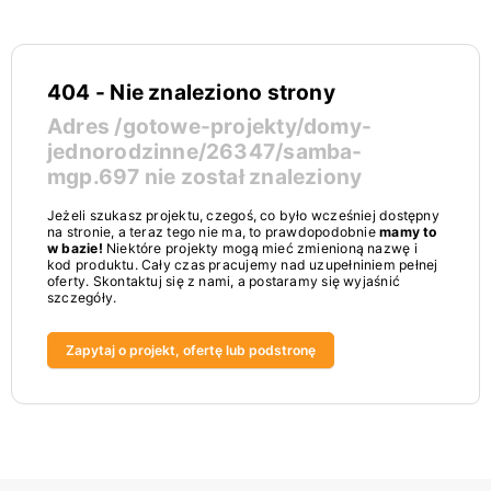
404 - Nie znaleziono strony
Adres
/gotowe-projekty/domy-
jednorodzinne/26347/samba-
mgp.697
nie został znaleziony
Jeżeli szukasz projektu, czegoś, co było wcześniej dostępny
na stronie, a teraz tego nie ma, to prawdopodobnie
mamy to
w bazie!
Niektóre projekty mogą mieć zmienioną nazwę i
kod produktu. Cały czas pracujemy nad uzupełniniem pełnej
oferty. Skontaktuj się z nami, a postaramy się wyjaśnić
szczegóły.
Zapytaj o projekt, ofertę lub podstronę