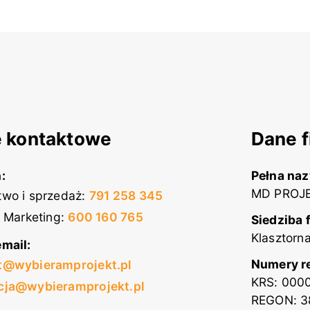
 kontaktowe
Dane f
:
Pełna na
MD PROJE
wo i sprzedaż
:
791 258 345
i Marketing
:
600 160 765
Siedziba 
Klasztorn
mail:
Numery r
t@wybieramprojekt.pl
KRS: 000
cja@wybieramprojekt.pl
REGON: 3