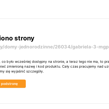
iono strony
ty/domy-jednorodzinne/26034/gabriela-3-mgp
, co było wcześniej dostępny na stronie, a teraz tego nie ma, to
ieć zmienioną nazwę i kod produktu. Cały czas pracujemy nad uzu
amy się wyjaśnić szczegóły.
ub podstronę