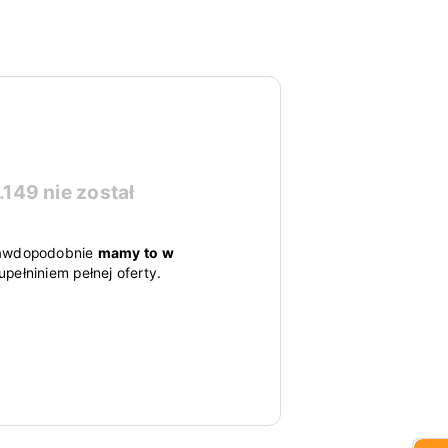
.149
nie został
 prawdopodobnie
mamy to w
pełniniem pełnej oferty.