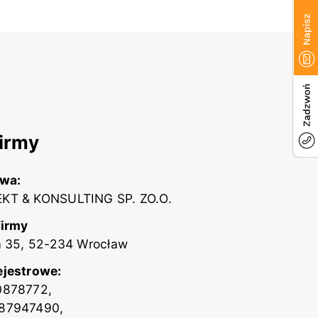
irmy
zwa:
KT & KONSULTING SP. ZO.O.
firmy
a 35, 52-234 Wrocław
ejestrowe:
0878772,
87947490,