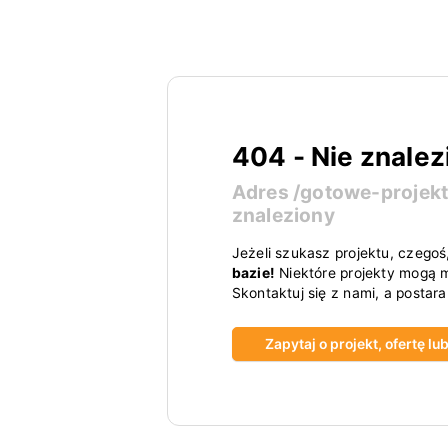
404 - Nie znalez
Adres
/gotowe-projek
znaleziony
Jeżeli szukasz projektu, czegoś
bazie!
Niektóre projekty mogą m
Skontaktuj się z nami, a postar
Zapytaj o projekt, ofertę l