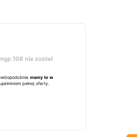
mgp.108
nie został
 prawdopodobnie
mamy to w
pełniniem pełnej oferty.