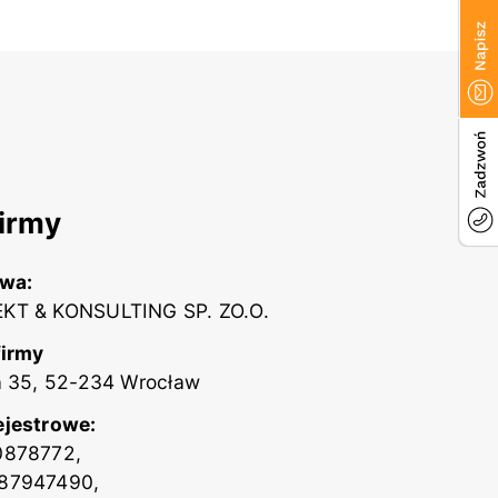
irmy
zwa:
KT & KONSULTING SP. ZO.O.
firmy
a 35, 52-234 Wrocław
ejestrowe:
0878772,
87947490,