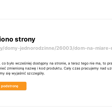
iono strony
ty/domy-jednorodzinne/26003/dom-na-miare-
, co było wcześniej dostępny na stronie, a teraz tego nie ma, to
ieć zmienioną nazwę i kod produktu. Cały czas pracujemy nad uzu
amy się wyjaśnić szczegóły.
ub podstronę