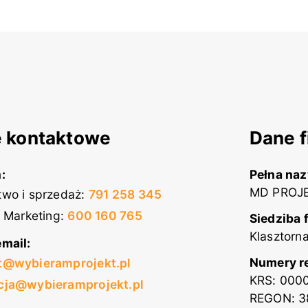
 kontaktowe
Dane f
:
Pełna na
MD PROJE
wo i sprzedaż
:
791 258 345
i Marketing
:
600 160 765
Siedziba 
Klasztorn
mail:
Numery r
t@wybieramprojekt.pl
KRS: 000
cja@wybieramprojekt.pl
REGON: 3