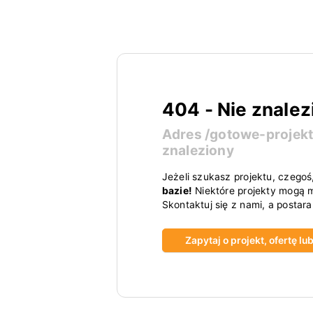
404 - Nie znalez
Adres
/gotowe-projek
znaleziony
Jeżeli szukasz projektu, czegoś
bazie!
Niektóre projekty mogą m
Skontaktuj się z nami, a postar
Zapytaj o projekt, ofertę l