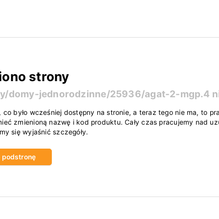
iono strony
ty/domy-jednorodzinne/25936/agat-2-mgp.4
n
, co było wcześniej dostępny na stronie, a teraz tego nie ma, to
ieć zmienioną nazwę i kod produktu. Cały czas pracujemy nad uzu
amy się wyjaśnić szczegóły.
ub podstronę