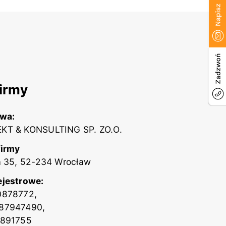
irmy
zwa:
KT & KONSULTING SP. ZO.O.
firmy
a 35, 52-234 Wrocław
ejestrowe:
0878772,
87947490,
2891755