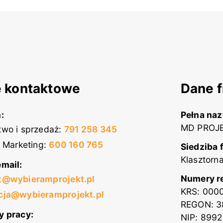
 kontaktowe
Dane f
:
Pełna na
MD PROJE
wo i sprzedaż
:
791 258 345
i Marketing
:
600 160 765
Siedziba 
Klasztorn
mail:
Numery r
t@wybieramprojekt.pl
KRS: 000
cja@wybieramprojekt.pl
REGON: 3
y pracy:
NIP: 899