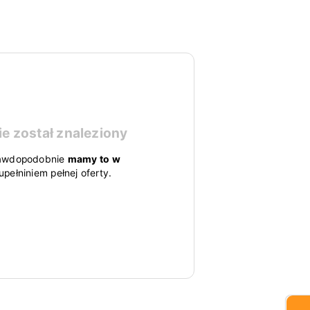
ie został znaleziony
 prawdopodobnie
mamy to w
pełniniem pełnej oferty.