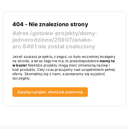
404 - Nie znaleziono strony
Adres
/gotowe-projekty/domy-
jednorodzinne/25907/anako-
arc.6461
nie został znaleziony
Jeżeli szukasz projektu, czegoś, co było wcześniej dostępny
na stronie, a teraz tego nie ma, to prawdopodobnie
mamy to
w bazie!
Niektóre projekty mogą mieć zmienioną nazwę i
kod produktu. Cały czas pracujemy nad uzupełniniem pełnej
oferty. Skontaktuj się z nami, a postaramy się wyjaśnić
szczegóły.
Zapytaj o projekt, ofertę lub podstronę