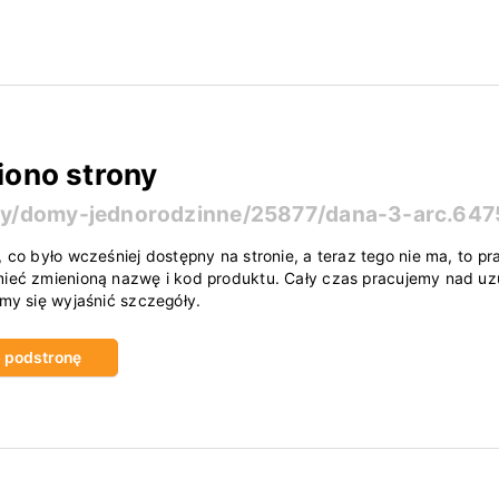
iono strony
ty/domy-jednorodzinne/25877/dana-3-arc.647
, co było wcześniej dostępny na stronie, a teraz tego nie ma, to
ieć zmienioną nazwę i kod produktu. Cały czas pracujemy nad uzu
amy się wyjaśnić szczegóły.
ub podstronę