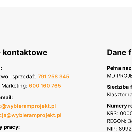
 kontaktowe
Dane f
:
Pełna na
MD PROJE
wo i sprzedaż
:
791 258 345
i Marketing
:
600 160 765
Siedziba 
Klasztorn
mail:
Numery r
t@wybieramprojekt.pl
KRS: 000
cja@wybieramprojekt.pl
REGON: 3
y pracy:
NIP: 899