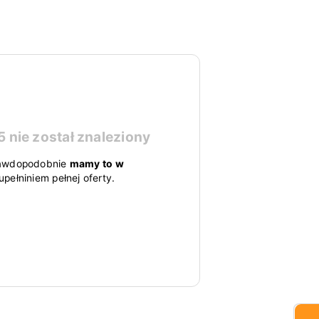
5
nie został znaleziony
 prawdopodobnie
mamy to w
pełniniem pełnej oferty.