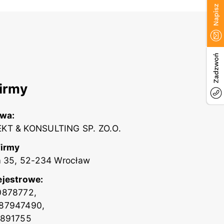
irmy
zwa:
KT & KONSULTING SP. ZO.O.
firmy
a 35, 52-234 Wrocław
ejestrowe:
0878772,
87947490,
2891755