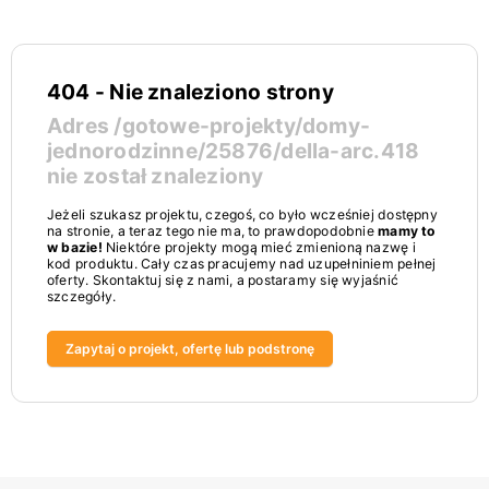
404 - Nie znaleziono strony
Adres
/gotowe-projekty/domy-
jednorodzinne/25876/della-arc.418
nie został znaleziony
Jeżeli szukasz projektu, czegoś, co było wcześniej dostępny
na stronie, a teraz tego nie ma, to prawdopodobnie
mamy to
w bazie!
Niektóre projekty mogą mieć zmienioną nazwę i
kod produktu. Cały czas pracujemy nad uzupełniniem pełnej
oferty. Skontaktuj się z nami, a postaramy się wyjaśnić
szczegóły.
Zapytaj o projekt, ofertę lub podstronę