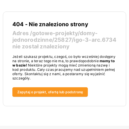
404 - Nie znaleziono strony
Adres
/gotowe-projekty/domy-
jednorodzinne/25827/igo-3-arc.6734
nie został znaleziony
Jeżeli szukasz projektu, czegoś, co było wcześniej dostępny
na stronie, a teraz tego nie ma, to prawdopodobnie
mamy to
w bazie!
Niektóre projekty mogą mieć zmienioną nazwę i
kod produktu. Cały czas pracujemy nad uzupełniniem pełnej
oferty. Skontaktuj się z nami, a postaramy się wyjaśnić
szczegóły.
Zapytaj o projekt, ofertę lub podstronę