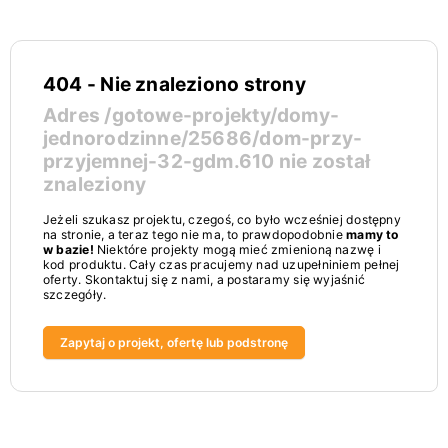
404 - Nie znaleziono strony
Adres
/gotowe-projekty/domy-
jednorodzinne/25686/dom-przy-
przyjemnej-32-gdm.610
nie został
znaleziony
Jeżeli szukasz projektu, czegoś, co było wcześniej dostępny
na stronie, a teraz tego nie ma, to prawdopodobnie
mamy to
w bazie!
Niektóre projekty mogą mieć zmienioną nazwę i
kod produktu. Cały czas pracujemy nad uzupełniniem pełnej
oferty. Skontaktuj się z nami, a postaramy się wyjaśnić
szczegóły.
Zapytaj o projekt, ofertę lub podstronę