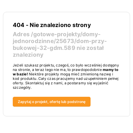
404 - Nie znaleziono strony
Adres
/gotowe-projekty/domy-
jednorodzinne/25673/dom-przy-
bukowej-32-gdm.589
nie został
znaleziony
Jeżeli szukasz projektu, czegoś, co było wcześniej dostępny
na stronie, a teraz tego nie ma, to prawdopodobnie
mamy to
w bazie!
Niektóre projekty mogą mieć zmienioną nazwę i
kod produktu. Cały czas pracujemy nad uzupełniniem pełnej
oferty. Skontaktuj się z nami, a postaramy się wyjaśnić
szczegóły.
Zapytaj o projekt, ofertę lub podstronę