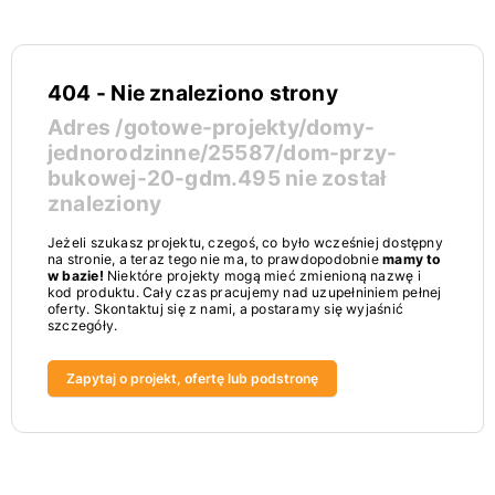
404 - Nie znaleziono strony
Adres
/gotowe-projekty/domy-
jednorodzinne/25587/dom-przy-
bukowej-20-gdm.495
nie został
znaleziony
Jeżeli szukasz projektu, czegoś, co było wcześniej dostępny
na stronie, a teraz tego nie ma, to prawdopodobnie
mamy to
w bazie!
Niektóre projekty mogą mieć zmienioną nazwę i
kod produktu. Cały czas pracujemy nad uzupełniniem pełnej
oferty. Skontaktuj się z nami, a postaramy się wyjaśnić
szczegóły.
Zapytaj o projekt, ofertę lub podstronę