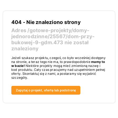
404 - Nie znaleziono strony
Adres
/gotowe-projekty/domy-
jednorodzinne/25567/dom-przy-
bukowej-9-gdm.473
nie został
znaleziony
Jeżeli szukasz projektu, czegoś, co było wcześniej dostępny
na stronie, a teraz tego nie ma, to prawdopodobnie
mamy to
w bazie!
Niektóre projekty mogą mieć zmienioną nazwę i
kod produktu. Cały czas pracujemy nad uzupełniniem pełnej
oferty. Skontaktuj się z nami, a postaramy się wyjaśnić
szczegóły.
Zapytaj o projekt, ofertę lub podstronę