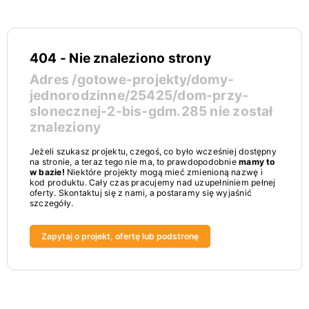
404 - Nie znaleziono strony
Adres
/gotowe-projekty/domy-
jednorodzinne/25425/dom-przy-
slonecznej-2-bis-gdm.285
nie został
znaleziony
Jeżeli szukasz projektu, czegoś, co było wcześniej dostępny
na stronie, a teraz tego nie ma, to prawdopodobnie
mamy to
w bazie!
Niektóre projekty mogą mieć zmienioną nazwę i
kod produktu. Cały czas pracujemy nad uzupełniniem pełnej
oferty. Skontaktuj się z nami, a postaramy się wyjaśnić
szczegóły.
Zapytaj o projekt, ofertę lub podstronę