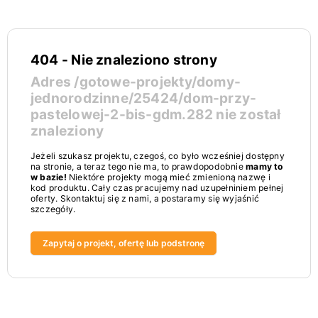
404 - Nie znaleziono strony
Adres
/gotowe-projekty/domy-
jednorodzinne/25424/dom-przy-
pastelowej-2-bis-gdm.282
nie został
znaleziony
Jeżeli szukasz projektu, czegoś, co było wcześniej dostępny
na stronie, a teraz tego nie ma, to prawdopodobnie
mamy to
w bazie!
Niektóre projekty mogą mieć zmienioną nazwę i
kod produktu. Cały czas pracujemy nad uzupełniniem pełnej
oferty. Skontaktuj się z nami, a postaramy się wyjaśnić
szczegóły.
Zapytaj o projekt, ofertę lub podstronę