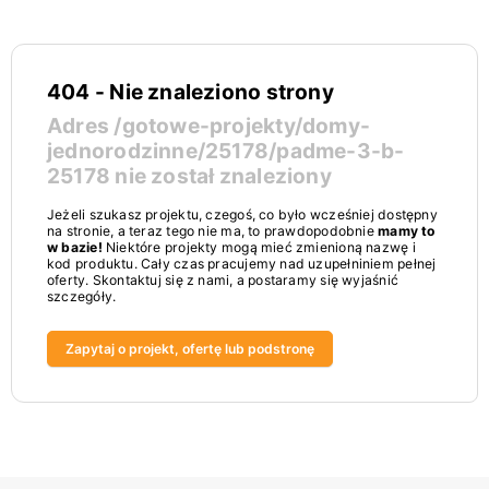
404 - Nie znaleziono strony
Adres
/gotowe-projekty/domy-
jednorodzinne/25178/padme-3-b-
25178
nie został znaleziony
Jeżeli szukasz projektu, czegoś, co było wcześniej dostępny
na stronie, a teraz tego nie ma, to prawdopodobnie
mamy to
w bazie!
Niektóre projekty mogą mieć zmienioną nazwę i
kod produktu. Cały czas pracujemy nad uzupełniniem pełnej
oferty. Skontaktuj się z nami, a postaramy się wyjaśnić
szczegóły.
Zapytaj o projekt, ofertę lub podstronę