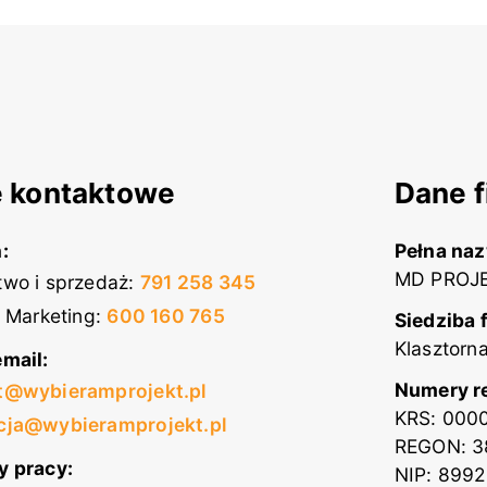
 kontaktowe
Dane f
:
Pełna na
MD PROJE
wo i sprzedaż
:
791 258 345
i Marketing
:
600 160 765
Siedziba 
Klasztorn
mail:
Numery r
t@wybieramprojekt.pl
KRS: 000
cja@wybieramprojekt.pl
REGON: 3
y pracy:
NIP: 899