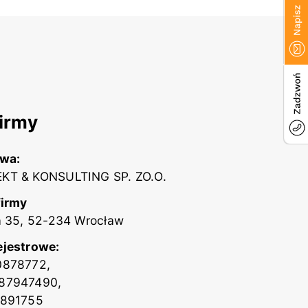
irmy
zwa:
KT & KONSULTING SP. ZO.O.
firmy
a 35, 52-234 Wrocław
ejestrowe:
0878772,
87947490,
2891755