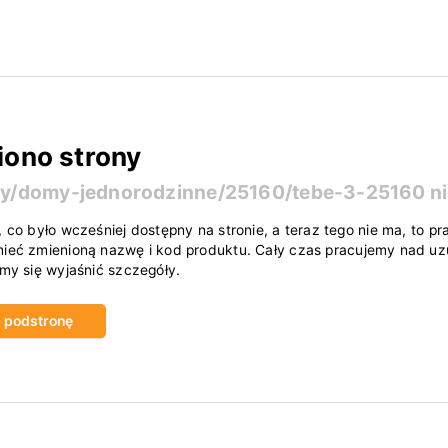
iono strony
ty/domy-jednorodzinne/25160/tebe-3-25160
ni
, co było wcześniej dostępny na stronie, a teraz tego nie ma, to
ieć zmienioną nazwę i kod produktu. Cały czas pracujemy nad uzu
amy się wyjaśnić szczegóły.
ub podstronę