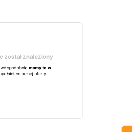
e został znaleziony
 prawdopodobnie
mamy to w
pełniniem pełnej oferty.