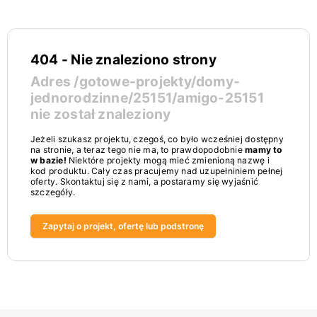
404 - Nie znaleziono strony
Adres
/gotowe-projekty/domy-
jednorodzinne/25151/amigo-25151
nie został znaleziony
Jeżeli szukasz projektu, czegoś, co było wcześniej dostępny
na stronie, a teraz tego nie ma, to prawdopodobnie
mamy to
w bazie!
Niektóre projekty mogą mieć zmienioną nazwę i
kod produktu. Cały czas pracujemy nad uzupełniniem pełnej
oferty. Skontaktuj się z nami, a postaramy się wyjaśnić
szczegóły.
Zapytaj o projekt, ofertę lub podstronę