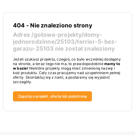
404 - Nie znaleziono strony
Adres
/gotowe-projekty/domy-
jednorodzinne/25103/terrier-5-bez-
garazu-25103
nie został znaleziony
Jeżeli szukasz projektu, czegoś, co było wcześniej dostępny
na stronie, a teraz tego nie ma, to prawdopodobnie
mamy to
w bazie!
Niektóre projekty mogą mieć zmienioną nazwę i
kod produktu. Cały czas pracujemy nad uzupełniniem pełnej
oferty. Skontaktuj się z nami, a postaramy się wyjaśnić
szczegóły.
Zapytaj o projekt, ofertę lub podstronę