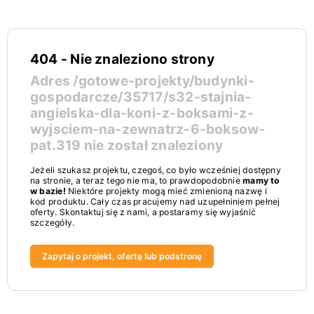
404 - Nie znaleziono strony
Adres
/gotowe-projekty/budynki-
gospodarcze/35717/s32-stajnia-
angielska-dla-koni-z-boksami-z-
wyjsciem-na-zewnatrz-6-boksow-
pat.319
nie został znaleziony
Jeżeli szukasz projektu, czegoś, co było wcześniej dostępny
na stronie, a teraz tego nie ma, to prawdopodobnie
mamy to
w bazie!
Niektóre projekty mogą mieć zmienioną nazwę i
kod produktu. Cały czas pracujemy nad uzupełniniem pełnej
oferty. Skontaktuj się z nami, a postaramy się wyjaśnić
szczegóły.
Zapytaj o projekt, ofertę lub podstronę