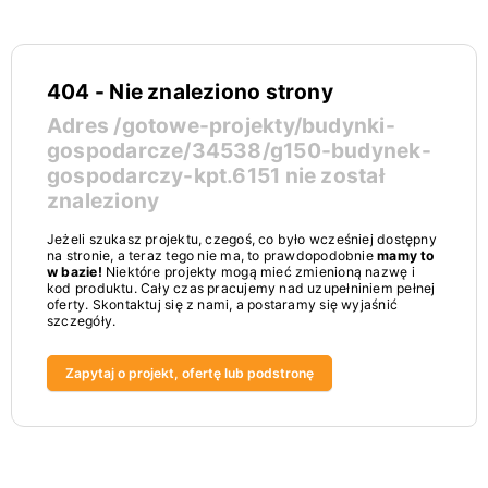
404 - Nie znaleziono strony
Adres
/gotowe-projekty/budynki-
gospodarcze/34538/g150-budynek-
gospodarczy-kpt.6151
nie został
znaleziony
Jeżeli szukasz projektu, czegoś, co było wcześniej dostępny
na stronie, a teraz tego nie ma, to prawdopodobnie
mamy to
w bazie!
Niektóre projekty mogą mieć zmienioną nazwę i
kod produktu. Cały czas pracujemy nad uzupełniniem pełnej
oferty. Skontaktuj się z nami, a postaramy się wyjaśnić
szczegóły.
Zapytaj o projekt, ofertę lub podstronę