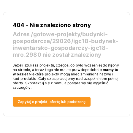
404 - Nie znaleziono strony
Adres
/gotowe-projekty/budynki-
gospodarcze/29026/igc18-budynek-
inwentarsko-gospodarczy-igc18-
mro.2980
nie został znaleziony
Jeżeli szukasz projektu, czegoś, co było wcześniej dostępny
na stronie, a teraz tego nie ma, to prawdopodobnie
mamy to
w bazie!
Niektóre projekty mogą mieć zmienioną nazwę i
kod produktu. Cały czas pracujemy nad uzupełniniem pełnej
oferty. Skontaktuj się z nami, a postaramy się wyjaśnić
szczegóły.
Zapytaj o projekt, ofertę lub podstronę