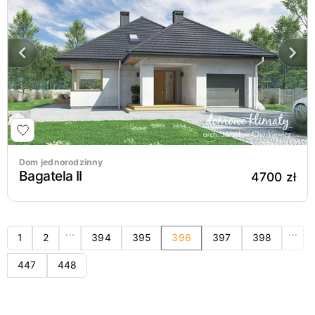
Dom jednorodzinny
Bagatela II
4700 zł
...
...
1
2
394
395
396
397
398
447
448