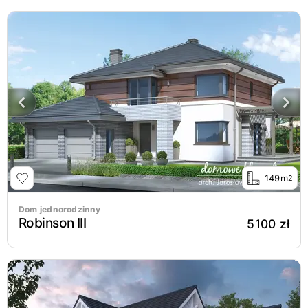
149m
2
Dom jednorodzinny
Robinson III
5100 zł