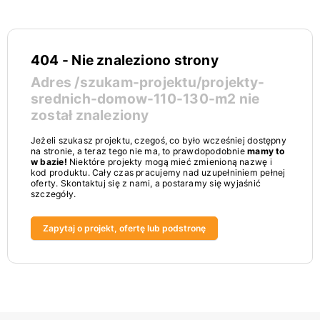
404 - Nie znaleziono strony
Adres
/szukam-projektu/projekty-
srednich-domow-110-130-m2
nie
został znaleziony
Jeżeli szukasz projektu, czegoś, co było wcześniej dostępny
na stronie, a teraz tego nie ma, to prawdopodobnie
mamy to
w bazie!
Niektóre projekty mogą mieć zmienioną nazwę i
kod produktu. Cały czas pracujemy nad uzupełniniem pełnej
oferty. Skontaktuj się z nami, a postaramy się wyjaśnić
szczegóły.
Zapytaj o projekt, ofertę lub podstronę