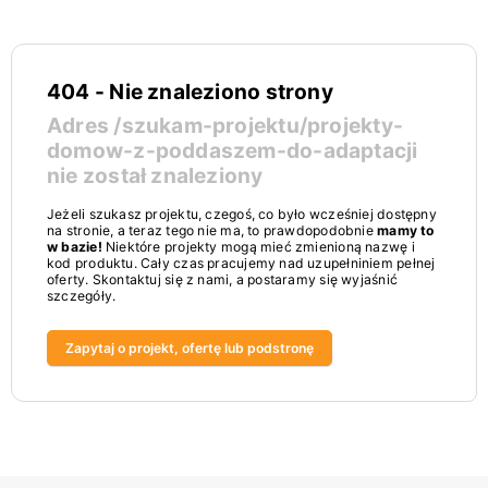
404 - Nie znaleziono strony
Adres
/szukam-projektu/projekty-
domow-z-poddaszem-do-adaptacji
nie został znaleziony
Jeżeli szukasz projektu, czegoś, co było wcześniej dostępny
na stronie, a teraz tego nie ma, to prawdopodobnie
mamy to
w bazie!
Niektóre projekty mogą mieć zmienioną nazwę i
kod produktu. Cały czas pracujemy nad uzupełniniem pełnej
oferty. Skontaktuj się z nami, a postaramy się wyjaśnić
szczegóły.
Zapytaj o projekt, ofertę lub podstronę