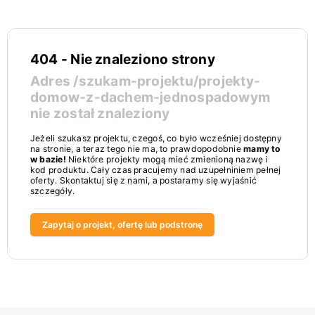
404 - Nie znaleziono strony
Adres
/szukam-projektu/projekty-
domow-z-dachem-jednospadowym
nie został znaleziony
Jeżeli szukasz projektu, czegoś, co było wcześniej dostępny
na stronie, a teraz tego nie ma, to prawdopodobnie
mamy to
w bazie!
Niektóre projekty mogą mieć zmienioną nazwę i
kod produktu. Cały czas pracujemy nad uzupełniniem pełnej
oferty. Skontaktuj się z nami, a postaramy się wyjaśnić
szczegóły.
Zapytaj o projekt, ofertę lub podstronę