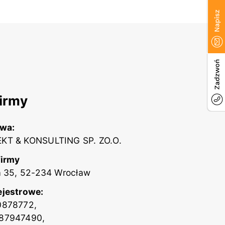
irmy
zwa:
KT & KONSULTING SP. ZO.O.
firmy
a 35, 52-234 Wrocław
ejestrowe:
0878772,
87947490,