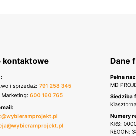
 kontaktowe
Dane f
:
Pełna na
MD PROJE
wo i sprzedaż
:
791 258 345
i Marketing
:
600 160 765
Siedziba 
Klasztorn
mail:
Numery r
t@wybieramprojekt.pl
KRS: 000
cja@wybieramprojekt.pl
REGON: 3