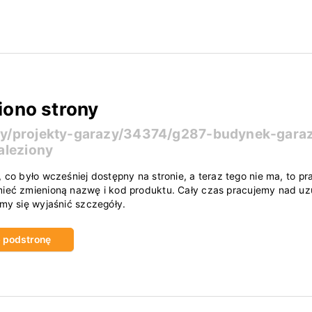
iono strony
ty/projekty-garazy/34374/g287-budynek-gar
aleziony
, co było wcześniej dostępny na stronie, a teraz tego nie ma, to
ieć zmienioną nazwę i kod produktu. Cały czas pracujemy nad uzu
amy się wyjaśnić szczegóły.
ub podstronę