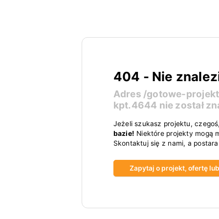
404 - Nie znalez
Adres
/gotowe-projek
kpt.4644
nie został zn
Jeżeli szukasz projektu, czegoś
bazie!
Niektóre projekty mogą m
Skontaktuj się z nami, a postar
Zapytaj o projekt, ofertę l