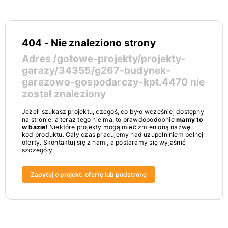
404 - Nie znaleziono strony
Adres
/gotowe-projekty/projekty-
garazy/34355/g267-budynek-
garazowo-gospodarczy-kpt.4470
nie
został znaleziony
Jeżeli szukasz projektu, czegoś, co było wcześniej dostępny
na stronie, a teraz tego nie ma, to prawdopodobnie
mamy to
w bazie!
Niektóre projekty mogą mieć zmienioną nazwę i
kod produktu. Cały czas pracujemy nad uzupełniniem pełnej
oferty. Skontaktuj się z nami, a postaramy się wyjaśnić
szczegóły.
Zapytaj o projekt, ofertę lub podstronę