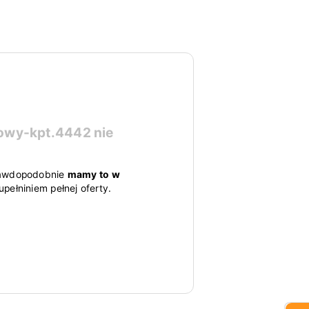
zowy-kpt.4442
nie
 prawdopodobnie
mamy to w
pełniniem pełnej oferty.