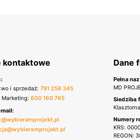
 kontaktowe
Dane f
:
Pełna na
MD PROJE
wo i sprzedaż
:
791 258 345
i Marketing
:
600 160 765
Siedziba 
Klasztorn
mail:
Numery r
t@wybieramprojekt.pl
KRS: 000
cja@wybieramprojekt.pl
REGON: 3