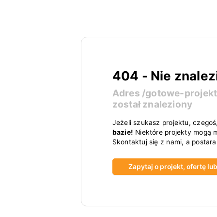
404 - Nie znalez
Adres
/gotowe-projek
został znaleziony
Jeżeli szukasz projektu, czegoś
bazie!
Niektóre projekty mogą m
Skontaktuj się z nami, a postar
Zapytaj o projekt, ofertę l