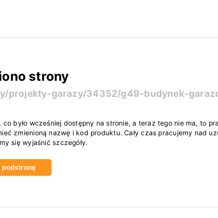
iono strony
ty/projekty-garazy/34352/g49-budynek-gara
, co było wcześniej dostępny na stronie, a teraz tego nie ma, to
ieć zmienioną nazwę i kod produktu. Cały czas pracujemy nad uzu
amy się wyjaśnić szczegóły.
ub podstronę