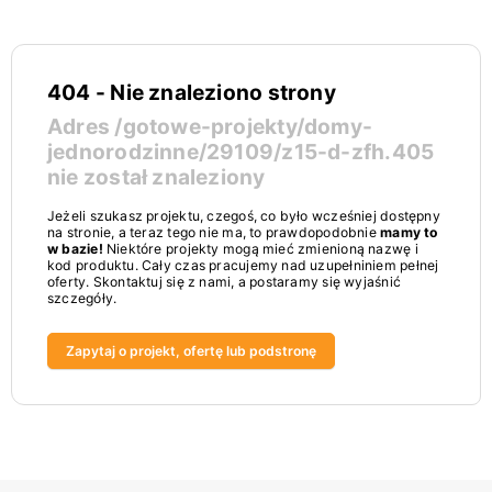
404 - Nie znaleziono strony
Adres
/gotowe-projekty/domy-
jednorodzinne/29109/z15-d-zfh.405
nie został znaleziony
Jeżeli szukasz projektu, czegoś, co było wcześniej dostępny
na stronie, a teraz tego nie ma, to prawdopodobnie
mamy to
w bazie!
Niektóre projekty mogą mieć zmienioną nazwę i
kod produktu. Cały czas pracujemy nad uzupełniniem pełnej
oferty. Skontaktuj się z nami, a postaramy się wyjaśnić
szczegóły.
Zapytaj o projekt, ofertę lub podstronę